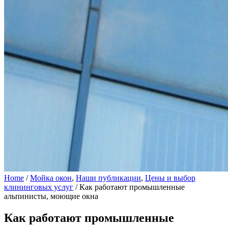
Home
/
Мойка окон
,
Наши публикации
,
Цены и выбор
клининговых услуг
/
Как работают промышленные
альпинисты, моющие окна
Как работают промышленные