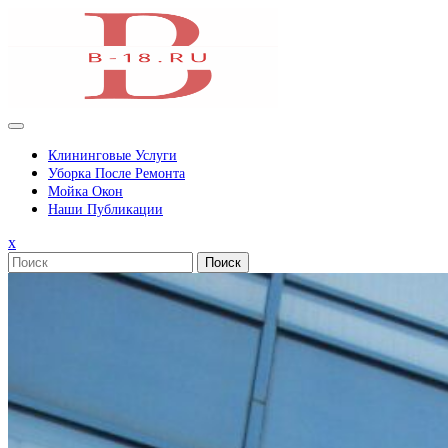
Перейти
к
содержимому
Клининговые Услуги
Уборка После Ремонта
Мойка Окон
Наши Публикации
Закрыть
x
меню
Поиск