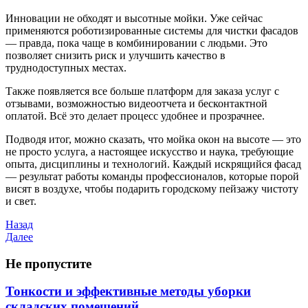
Инновации не обходят и высотные мойки. Уже сейчас
применяются роботизированные системы для чистки фасадов
— правда, пока чаще в комбинировании с людьми. Это
позволяет снизить риск и улучшить качество в
труднодоступных местах.
Также появляется все больше платформ для заказа услуг с
отзывами, возможностью видеоотчета и бесконтактной
оплатой. Всё это делает процесс удобнее и прозрачнее.
Подводя итог, можно сказать, что мойка окон на высоте — это
не просто услуга, а настоящее искусство и наука, требующие
опыта, дисциплины и технологий. Каждый искрящийся фасад
— результат работы команды профессионалов, которые порой
висят в воздухе, чтобы подарить городскому пейзажу чистоту
и свет.
Навигация
Предыдущая
Назад
запись
Следующая
Далее
по
запись
записям
Не пропустите
Тонкости и эффективные методы уборки
складских помещений