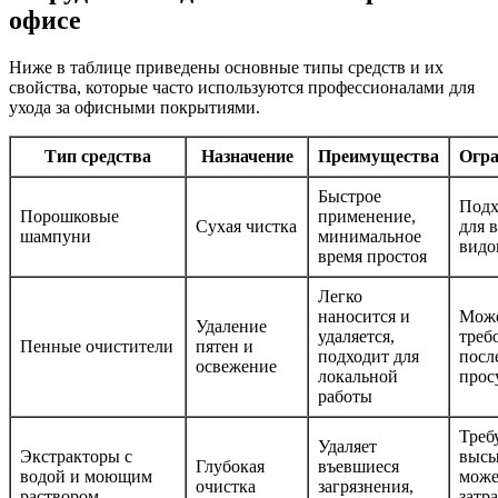
офисе
Ниже в таблице приведены основные типы средств и их
свойства, которые часто используются профессионалами для
ухода за офисными покрытиями.
Тип средства
Назначение
Преимущества
Огр
Быстрое
Подх
Порошковые
применение,
Сухая чистка
для 
шампуни
минимальное
видо
время простоя
Легко
наносится и
Мож
Удаление
удаляется,
треб
Пенные очистители
пятен и
подходит для
посл
освежение
локальной
прос
работы
Треб
Удаляет
Экстракторы с
высы
Глубокая
въевшиеся
водой и моющим
може
очистка
загрязнения,
раствором
затр