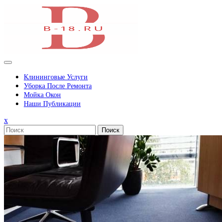
Перейти
к
содержимому
Клининговые Услуги
Уборка После Ремонта
Мойка Окон
Наши Публикации
Закрыть
x
меню
Поиск