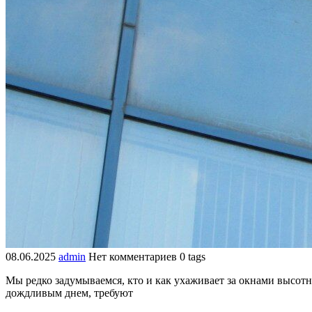
08.06.2025
admin
Нет комментариев
0 tags
Мы редко задумываемся, кто и как ухаживает за окнами высот
дождливым днем, требуют