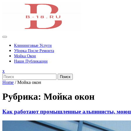
Перейти
к
содержимому
Клининговые Услуги
Уборка После Ремонта
Мойка Окон
Наши Публикации
Закрыть
x
меню
Поиск
Home
/
Мойка окон
Рубрика:
Мойка окон
Как работают промышленные альпинисты, моющ